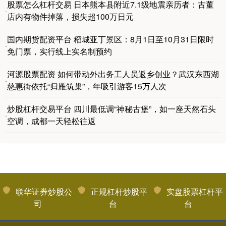
股票怎么杠杆交易 日本熊本县附近7.1级地震亲历者：古董
·
店内有物件掉落，损失超100万日元
国内期货配资平台 稻城亚丁景区：8月1日至10月31日限时
·
免门票，实行线上实名制预约
河源股票配资 如何带动外出务工人员返乡创业？武汉东西湖
·
慈惠街依托“归雁筑巢”，年吸引游客15万人次
炒股杠杆交易平台 四川最低调“神秘古堡”，如一座天然石头
·
空调，成都一天轻松往返
联华证券炒股公
正规杠杆炒股平
实盘股票杠杆平
司
台
台