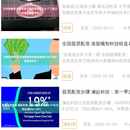
南都讯 记者孙小鹏 通讯员杜清 王宇
院建设发展大会在学校大学城校区举行，
培养
更新：2026-05-27
作
全国股票配资 港股曦智科技暗盘暴
“光电混合算力第一股”全国股票配资，
光电混合算力领域先行者曦智科技港股暗盘
暗盘
更新：2026-05-24
作
股票配资步骤 澜起科技：第一季度净
澜起科技公告股票配资步骤，2026年第
8.47亿元，同比增长61.30%。本季度
净利润
更新：2026-05-24
作