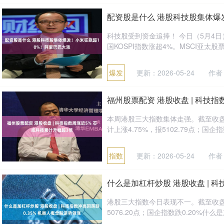
配资股是什么 港股科技股集体爆
科技股受到资金追捧！ 今日（5月4日
国KOSPI指数涨超4%。MSCI亚太股
爆发
更新：2026-05-24
作者
福州股票配资 港股收盘 | 科技
本周港股三大指数集体走强。截至收盘，恒
计上涨4.75%，报5102.79点；国企指数
指数
更新：2026-05-24
作者
什么是加杠杆炒股 港股收盘 | 科
港股三大指数今日表现不一。截至收盘，恒
5076.20点；国企指数跌0.20%什么是