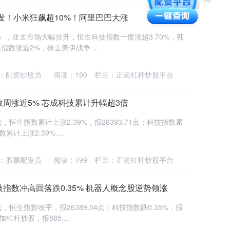
发！小米狂飙超10%！阿里巴巴大涨
），亚太市场大幅拉升，恒生科技指数一度涨超3.70%，韩
票指数涨近2%，抹去美伊战争....
：配资炒股员
阅读：
190
栏目：
正规杠杆炒股平台
指数周涨近5% 芯成科技累计升幅超3倍
生指数累计上涨2.39%，报26393.71点；科技指数累
累计上涨2.39%....
：股票配资员
阅读：
199
栏目：
正规杠杆炒股平台
技指数冲高回落跌0.35% 机器人概念股逆势领涨
生指数收平，报26389.04点；科技指数跌0.35%，报
加杠杆炒股，报885....