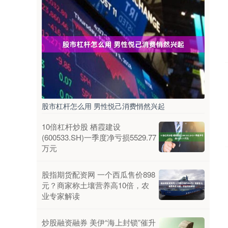
股市杠杆怎么用 男性悦己消费悄然兴起
10倍杠杆炒股 栖霞建设
(600533.SH)一季度净亏损5529.77
万元
股指期货配资网 一个西瓜售价898
元？商家称土壤营养高10倍，农
业专家解读
炒股融资融券 美伊“海上封锁”催升