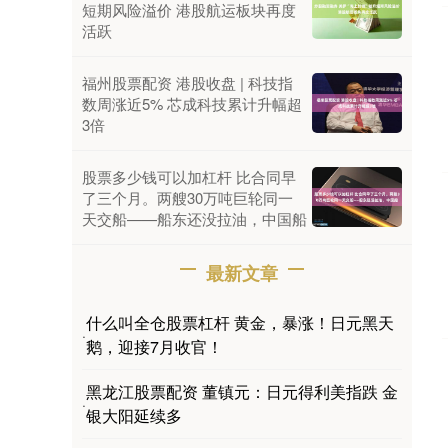
短期风险溢价 港股航运板块再度
活跃
福州股票配资 港股收盘 | 科技指
数周涨近5% 芯成科技累计升幅超
3倍
股票多少钱可以加杠杆 比合同早
了三个月。两艘30万吨巨轮同一
天交船——船东还没拉油，中国船
最新文章
什么叫全仓股票杠杆 黄金，暴涨！日元黑天
·
鹅，迎接7月收官！
黑龙江股票配资 董镇元：日元得利美指跌 金
·
银大阳延续多