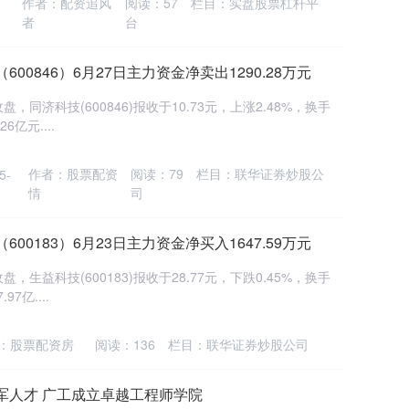
作者：配资追风
阅读：
57
栏目：
实盘股票杠杆平
-
者
台
00846）6月27日主力资金净卖出1290.28万元
，同济科技(600846)报收于10.73元，上涨2.48%，换手
6亿元....
作者：股票配资
阅读：
79
栏目：
联华证券炒股公
5-
情
司
00183）6月23日主力资金净买入1647.59万元
，生益科技(600183)报收于28.77元，下跌0.45%，换手
7亿....
：股票配资房
阅读：
136
栏目：
联华证券炒股公司
军人才 广工成立卓越工程师学院