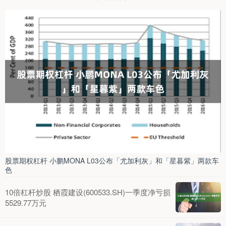
股票期权杠杆 小鹏MONA L03公布「尤加利灰」和「星暮紫」两款车
色
10倍杠杆炒股 栖霞建设(600533.SH)一季度净亏损
5529.77万元