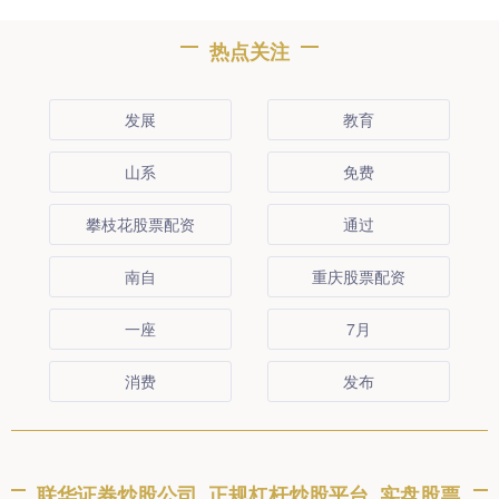
热点关注
发展
教育
山系
免费
攀枝花股票配资
通过
南自
重庆股票配资
一座
7月
消费
发布
联华证券炒股公司_正规杠杆炒股平台_实盘股票