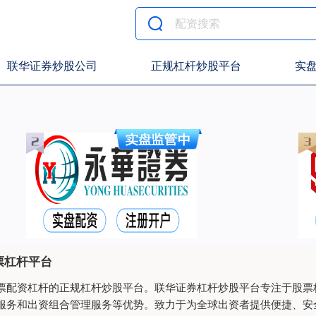
联华证券炒股公司
正规杠杆炒股平台
实
票杠杆平台
票配资杠杆的正规杠杆炒股平台。联华证券杠杆炒股平台专注于股票
服务和出资组合管理服务等优势。致力于为全球出资者提供便捷、安