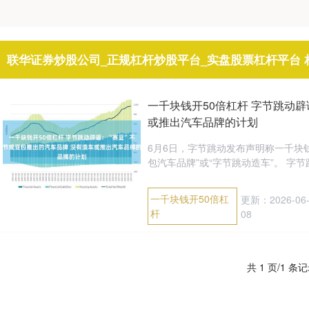
联华证券炒股公司_正规杠杆炒股平台_实盘股票杠杆平台 
一千块钱开50倍杠杆 字节跳动辟
或推出汽车品牌的计划
6月6日，字节跳动发布声明称一千块钱
包汽车品牌”或“字节跳动造车”。 字节
一千块钱开50倍杠
更新：2026-06
杆
08
共 1 页/1 条