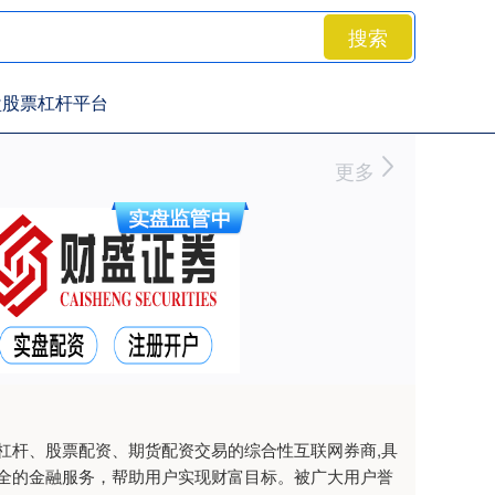
搜索
盘股票杠杆平台
更多
杠杆、股票配资、期货配资交易的综合性互联网券商,具
全的金融服务，帮助用户实现财富目标。被广大用户誉