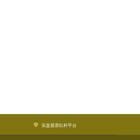
实盘股票杠杆平台