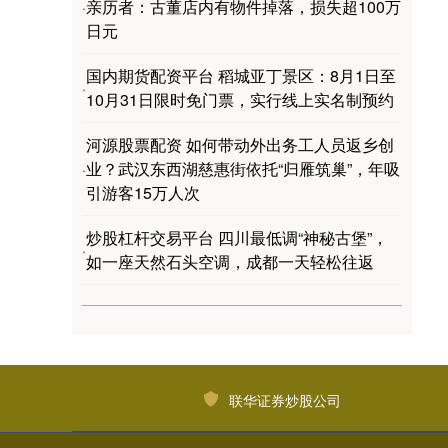
亲历者：古董店内有物件掉落，损失超100万
·
日元
国内期货配资平台 稻城亚丁景区：8月1日至
·
10月31日限时免门票，实行线上实名制预约
河源股票配资 如何带动外出务工人员返乡创
业？武汉东西湖慈惠街依托“归雁筑巢”，年吸
·
引游客15万人次
炒股杠杆交易平台 四川最低调“神秘古堡”，
·
如一座天然石头空调，成都一天轻松往返
联华证券炒股公司