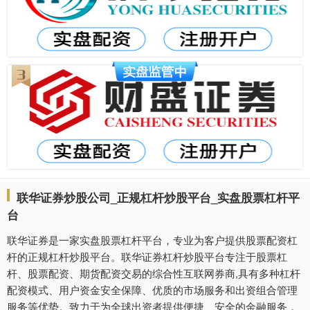
联华证券炒股公司_正规杠杆炒股平台_实盘股票杠杆平
台
联华证券是一家实盘股票杠杆平台，专业为客户提供股票配资杠
杆的正规杠杆炒股平台。联华证券杠杆炒股平台专注于股票杠
杆、股票配资、期货配资交易的综合性互联网券商,具有多种杠杆
配资模式、用户资金安全保障、优质的市场服务和出资组合管理
服务等优势。致力于为全球出资者提供便捷、安全的金融服务，