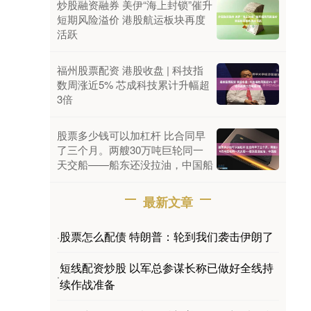
炒股融资融券 美伊“海上封锁”催升
短期风险溢价 港股航运板块再度
活跃
福州股票配资 港股收盘 | 科技指
数周涨近5% 芯成科技累计升幅超
3倍
股票多少钱可以加杠杆 比合同早
了三个月。两艘30万吨巨轮同一
天交船——船东还没拉油，中国船
最新文章
股票怎么配债 特朗普：轮到我们袭击伊朗了
·
短线配资炒股 以军总参谋长称已做好全线持
·
续作战准备