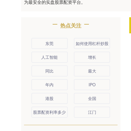
为最安全的实盘股票配资平台。
热点关注
东莞
如何使用杠杆炒股
人工智能
增长
同比
最大
年内
IPO
港股
全国
股票配资利率多少
江门