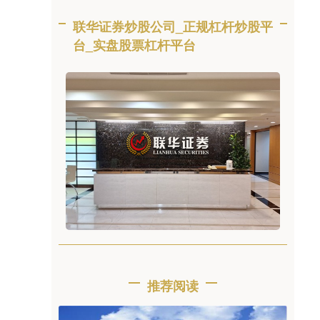
联华证券炒股公司_正规杠杆炒股平
台_实盘股票杠杆平台
推荐阅读