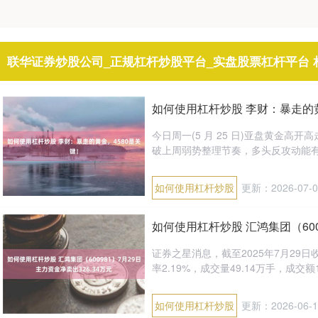
联华证券炒股公司_正规杠杆炒股平台_实盘股票杠杆平台 
如何使用杠杆炒股 李财：暴走的黄
今日周一(5 月 25 日)亚盘黄金高开
破上周弱势整理节奏，多头反攻动能有所
如何使用杠杆炒股
更新：2026-07-0
如何使用杠杆炒股 汇鸿集团（600
证券之星消息，截至2025年7月29日收盘
率2.19%，成交量49.14万手，成交额1.4
如何使用杠杆炒股
更新：2026-06-1