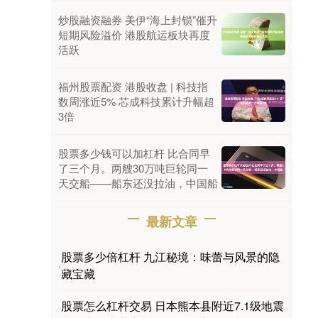
炒股融资融券 美伊“海上封锁”催升
短期风险溢价 港股航运板块再度
活跃
福州股票配资 港股收盘 | 科技指
数周涨近5% 芯成科技累计升幅超
3倍
股票多少钱可以加杠杆 比合同早
了三个月。两艘30万吨巨轮同一
天交船——船东还没拉油，中国船
最新文章
股票多少倍杠杆 九江秘境：味蕾与风景的隐
·
藏宝藏
股票怎么杠杆交易 日本熊本县附近7.1级地震