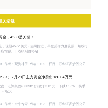
相关话题
金，4580是关键！
高走，现报4572 美元 / 盎司附近，早盘反弹力度较强，短线打
增强。日线级别价格站....
9
作者：配资神手
阅读：
169
栏目：
联华证券炒股公司
981）7月29日主力资金净卖出326.34万元
，汇鸿集团(600981)报收于3.01元，下跌1.95%，换手
9亿元....
3
作者：金牛专家
阅读：
198
栏目：
联华证券炒股公司