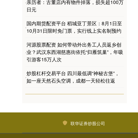
亲历者：古董店内有物件掉落，损失超100万
·
日元
国内期货配资平台 稻城亚丁景区：8月1日至
·
10月31日限时免门票，实行线上实名制预约
河源股票配资 如何带动外出务工人员返乡创
业？武汉东西湖慈惠街依托“归雁筑巢”，年吸
·
引游客15万人次
炒股杠杆交易平台 四川最低调“神秘古堡”，
·
如一座天然石头空调，成都一天轻松往返
联华证券炒股公司