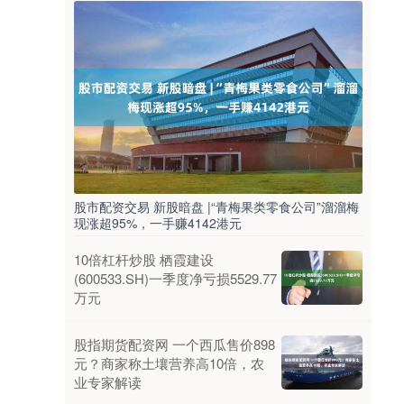
股市配资交易 新股暗盘 |“青梅果类零食公司”溜溜梅
现涨超95%，一手赚4142港元
10倍杠杆炒股 栖霞建设
(600533.SH)一季度净亏损5529.77
万元
股指期货配资网 一个西瓜售价898
元？商家称土壤营养高10倍，农
业专家解读