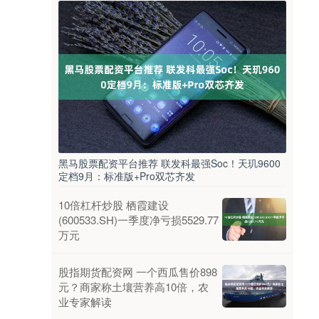
黑马股票配资平台推荐 联发科最强Soc！天玑9600
定档9月：标准版+Pro双芯齐发
10倍杠杆炒股 栖霞建设
(600533.SH)一季度净亏损5529.77
万元
股指期货配资网 一个西瓜售价898
元？商家称土壤营养高10倍，农
业专家解读