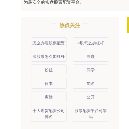
为最安全的实盘股票配资平台。
热点关注
怎么办理股票配资
a股怎么加杠杆
买股票怎么加杠杆
白鹿
粉丝
同学
日本
知名
离婚
公开
十大期货配资公司
股票配资平台可靠
排名
吗