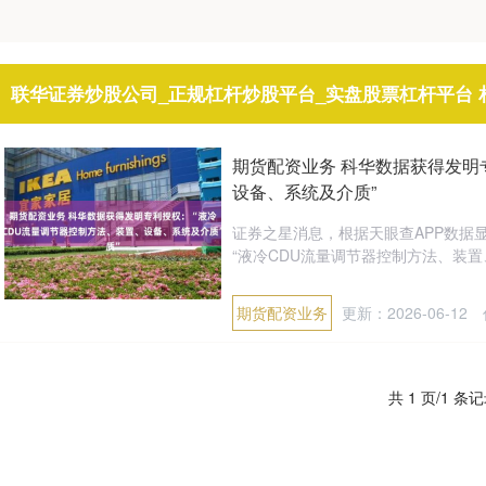
联华证券炒股公司_正规杠杆炒股平台_实盘股票杠杆平台 
期货配资业务 科华数据获得发明
设备、系统及介质”
证券之星消息，根据天眼查APP数据显
“液冷CDU流量调节器控制方法、装置、
期货配资业务
更新：2026-06-12
共 1 页/1 条