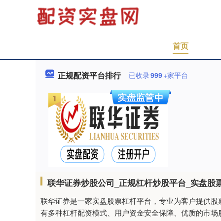
首页
正规配资平台排行
已收录
999
+家平台
联华证券炒股公司_正规杠杆炒股平台_实盘股
联华证券是一家实盘股票杠杆平台，专业为客户提供股
有多种杠杆配资模式、用户资金安全保障、优质的市场