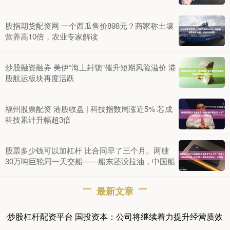
股指期货配资网 一个西瓜售价898元？商家称土壤
营养高10倍，农业专家解读
炒股融资融券 美伊“海上封锁”催升短期风险溢价 港
股航运板块再度活跃
福州股票配资 港股收盘 | 科技指数周涨近5% 芯成
科技累计升幅超3倍
股票多少钱可以加杠杆 比合同早了三个月。两艘
30万吨巨轮同一天交船——船东还没拉油，中国船
最新文章
炒股杠杆配资平台 国投资本：公司将继续着力提升经营质效
·