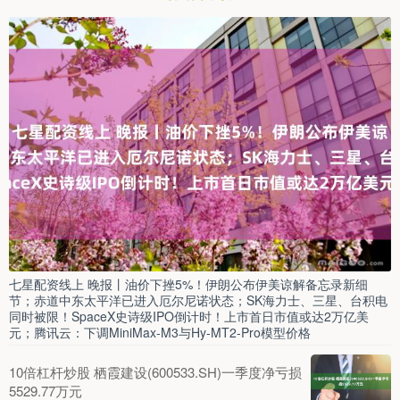
七星配资线上 晚报丨油价下挫5%！伊朗公布伊美谅解备忘录新细
节；赤道中东太平洋已进入厄尔尼诺状态；SK海力士、三星、台积电
同时被限！SpaceX史诗级IPO倒计时！上市首日市值或达2万亿美
元；腾讯云：下调MiniMax-M3与Hy-MT2-Pro模型价格
10倍杠杆炒股 栖霞建设(600533.SH)一季度净亏损
5529.77万元