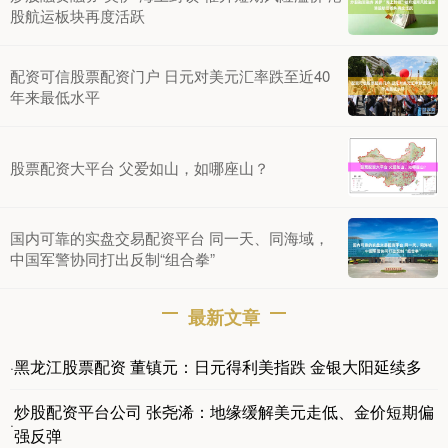
股航运板块再度活跃
配资可信股票配资门户 日元对美元汇率跌至近40
年来最低水平
股票配资大平台 父爱如山，如哪座山？
国内可靠的实盘交易配资平台 同一天、同海域，
中国军警协同打出反制“组合拳”
最新文章
黑龙江股票配资 董镇元：日元得利美指跌 金银大阳延续多
·
炒股配资平台公司 张尧浠：地缘缓解美元走低、金价短期偏
·
强反弹