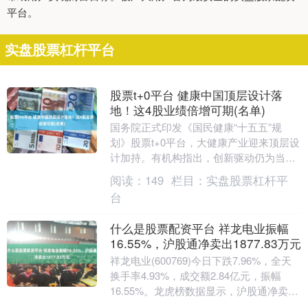
平台。
实盘股票杠杆平台
股票t+0平台 健康中国顶层设计落
地！这4股业绩倍增可期(名单)
国务院正式印发《国民健康“十五五”规
划》股票t+0平台，大健康产业迎来顶层设
计加持。有机构指出，创新驱动仍为当前
医疗健康产业主线。 国民健康五年“路线
阅读：
149
栏目：
实盘股票杠杆平
图”出炉 ....
台
什么是股票配资平台 祥龙电业振幅
16.55%，沪股通净卖出1877.83万元
祥龙电业(600769)今日下跌7.96%，全天
换手率4.93%，成交额2.84亿元，振幅
16.55%。龙虎榜数据显示，沪股通净卖出
1877.83万元，营业部席....