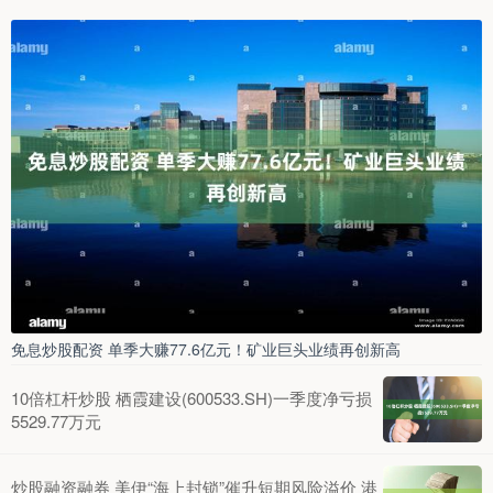
免息炒股配资 单季大赚77.6亿元！矿业巨头业绩再创新高
10倍杠杆炒股 栖霞建设(600533.SH)一季度净亏损
5529.77万元
炒股融资融券 美伊“海上封锁”催升短期风险溢价 港