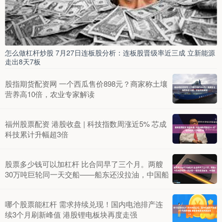
怎么做杠杆炒股 7月27日连板股分析：连板股晋级率近三成 立新能源
走出8天7板
股指期货配资网 一个西瓜售价898元？商家称土壤
营养高10倍，农业专家解读
福州股票配资 港股收盘 | 科技指数周涨近5% 芯成
科技累计升幅超3倍
股票多少钱可以加杠杆 比合同早了三个月。两艘
30万吨巨轮同一天交船——船东还没拉油，中国船
哪个股票能杠杆 需求持续兑现！国内电池排产连
续3个月刷新峰值 港股锂电板块再度走强