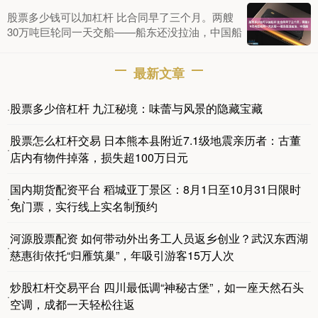
股票多少钱可以加杠杆 比合同早了三个月。两艘
30万吨巨轮同一天交船——船东还没拉油，中国船
最新文章
股票多少倍杠杆 九江秘境：味蕾与风景的隐藏宝藏
·
股票怎么杠杆交易 日本熊本县附近7.1级地震亲历者：古董
·
店内有物件掉落，损失超100万日元
国内期货配资平台 稻城亚丁景区：8月1日至10月31日限时
·
免门票，实行线上实名制预约
河源股票配资 如何带动外出务工人员返乡创业？武汉东西湖
·
慈惠街依托“归雁筑巢”，年吸引游客15万人次
炒股杠杆交易平台 四川最低调“神秘古堡”，如一座天然石头
·
空调，成都一天轻松往返