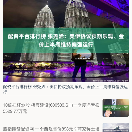
配资平台排行榜 张尧浠：美伊协议预期乐观、金价上半周维持偏强运
行
10倍杠杆炒股 栖霞建设(600533.SH)一季度净亏损
5529.77万元
股指期货配资网 一个西瓜售价898元？商家称土壤