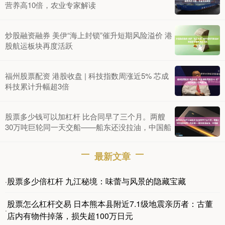
营养高10倍，农业专家解读
炒股融资融券 美伊“海上封锁”催升短期风险溢价 港
股航运板块再度活跃
福州股票配资 港股收盘 | 科技指数周涨近5% 芯成
科技累计升幅超3倍
股票多少钱可以加杠杆 比合同早了三个月。两艘
30万吨巨轮同一天交船——船东还没拉油，中国船
最新文章
股票多少倍杠杆 九江秘境：味蕾与风景的隐藏宝藏
·
股票怎么杠杆交易 日本熊本县附近7.1级地震亲历者：古董
·
店内有物件掉落，损失超100万日元