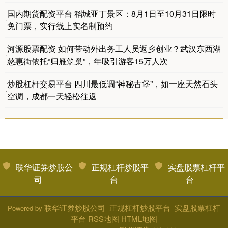
国内期货配资平台 稻城亚丁景区：8月1日至10月31日限时
·
免门票，实行线上实名制预约
河源股票配资 如何带动外出务工人员返乡创业？武汉东西湖
·
慈惠街依托“归雁筑巢”，年吸引游客15万人次
炒股杠杆交易平台 四川最低调“神秘古堡”，如一座天然石头
·
空调，成都一天轻松往返
联华证券炒股公
正规杠杆炒股平
实盘股票杠杆平
司
台
台
联华证券炒股公司_正规杠杆炒股平台_实盘股票杠杆
Powered by
平台
RSS地图
HTML地图