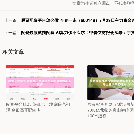
文章为作者独立观点，不代表联华
上一篇：
股票配资平台怎么做 长春一东（600148）7月29日主力资金净卖
下一篇：
配资炒股就找配资 AI算力供不应求！甲骨文财报会实录：手握
相关文章
配资平台排名 董镇元：地缘曙光初
股票配资月息 宁波港最
现 金银高开延续多
7.06亿元收购舟山港综
100%股权