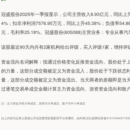
冠盛股份2025年一季报显示，公司主营收入8.93亿元，同比上升18
4%；扣非净利润7576.95万元，同比上升45.38%；负债率54.86
元，毛利率25.18%。冠盛股份(605088)主营业务：专业从
该股最近90天内共有2家机构给出评级，买入评级1家，增持评
资金流向名词解释：指通过价格变化反推资金流向。股价处于
的力量，这部分成交额被定义为资金流入，股价处于下跌状态
量，这部分成交额被定义为资金流出。当天两者的差额即是当
过逐笔交易单成交金额计算主力资金流向、游资资金流向和散
注：主力资金为特大单成交，游资为大单成交，散户为中小单成交
以上内容为证券之星据公开信息整理炒股配资平台有哪些，由AI算法生成(网信算备31010434571030