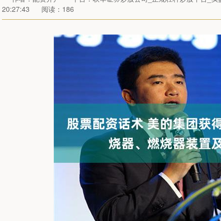
20:27:43
阅读：186