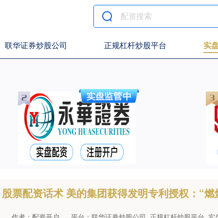
联华证券炒股公司
正规杠杆炒股平台
实
股票配资话术 美的集团获得发明专利授权：“燃
作者：配资开户
平台：联华证券炒股公司_正规杠杆炒股平台_实