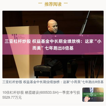
推荐阅读
三亚杠杆炒股 权益基金中长期业绩放榜：这家“小而美”七年跑出8倍基
10倍杠杆炒股 栖霞建设(600533.SH)一季度净亏损
5529.77万元