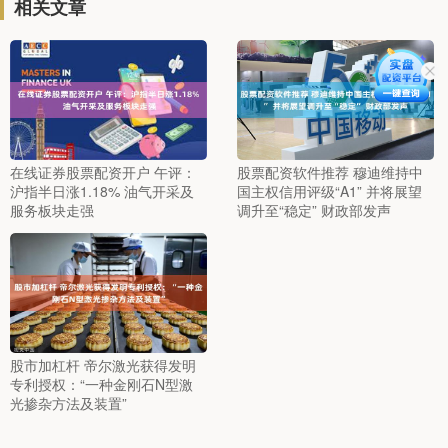
相关文章
在线证券股票配资开户 午评：
股票配资软件推荐 穆迪维持中
沪指半日涨1.18% 油气开采及
国主权信用评级“A1” 并将展望
服务板块走强
调升至“稳定” 财政部发声
股市加杠杆 帝尔激光获得发明
专利授权：“一种金刚石N型激
光掺杂方法及装置”