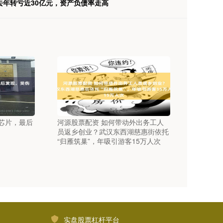
去年转亏近30亿元，资产负债率走高
国芯片，最后
河源股票配资 如何带动外出务工人
员返乡创业？武汉东西湖慈惠街依托
“归雁筑巢”，年吸引游客15万人次
实盘股票杠杆平台