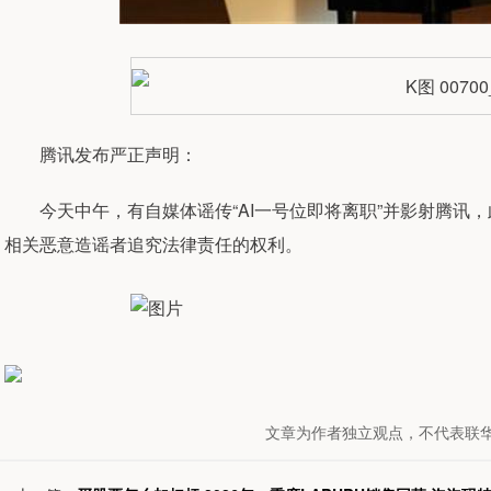
腾讯发布严正声明：
今天中午，有自媒体谣传“AI一号位即将离职”并影射腾讯
相关恶意造谣者追究法律责任的权利。
文章为作者独立观点，不代表联华