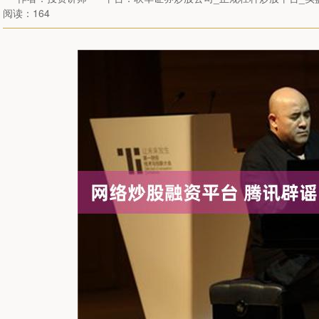
阅读：164