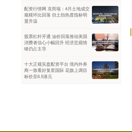
配资行情网 克而瑞：4月土地成交
规模环比回落 但土拍热度指标明
显升温
股票杠杆开通 油价回落推动美国
消费者信心小幅回升 经济悲观情
绪仍占主导
十大正规实盘配资平台 境内外券
商一致看好复星国际 花旗上调目
标价至6.5港元