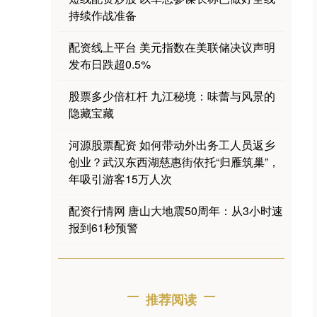
持续作战准备
配资线上平台 美元指数在美联储决议声明
发布日跌超0.5%
股票多少倍杠杆 九江秘境：味蕾与风景的
隐藏宝藏
河源股票配资 如何带动外出务工人员返乡
创业？武汉东西湖慈惠街依托“归雁筑巢”，
年吸引游客15万人次
配资行情网 唐山大地震50周年：从3小时速
报到61秒预警
推荐阅读